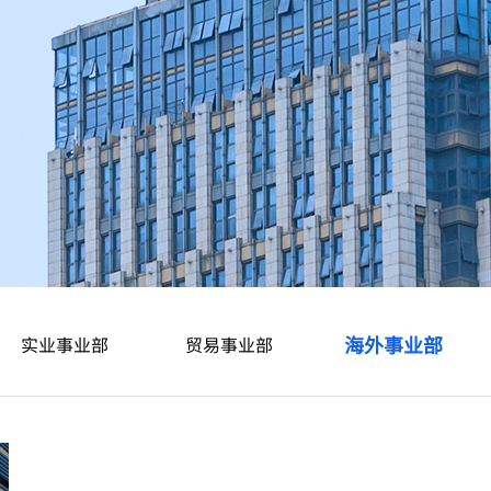
海外事业部
实业事业部
贸易事业部