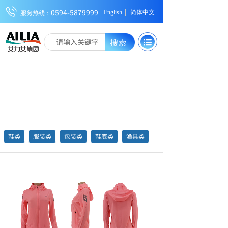
0594-5879999
服务热线：
English
简体中文
搜索
展览展示服务
鞋类
服装类
包装类
鞋底类
渔具类