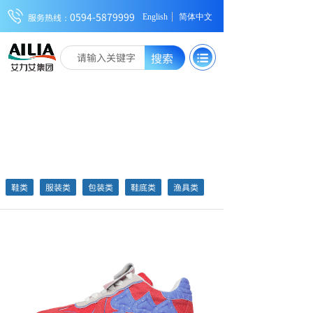
0594-5879999
服务热线：
English
简体中文
搜索
展览展示服务
鞋类
服装类
包装类
鞋底类
渔具类